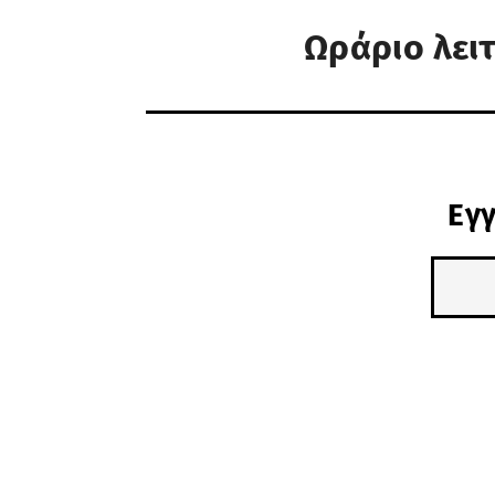
Ωράριο λει
Εγγ