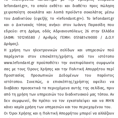
lefondant.gr», το οποίο εκθέτει και διαθέτει προς πώληση
χειροποίητη σοκολάτα και λοιπά προϊόντα σοκολάτας μέσω
του Διαδικτύου (εφεξής το «lefondant.gr»). Το lefondant.gr
και ο Δικτυακός τόπος ανήκει στον Ιωάννη Παρασίδη που
εδρεύει στη Δράμα, οδός Αδριανουπόλεως 26 στην Ελλάδα
(ΑΦΜ: 101295580 / Αριθμός ΓΕΜΗ: 051681419000 / Δ.Ο.Υ
Δράμας).
Η χρήση των ηλεκτρονικών σελίδων και υπηρεσιών πού
παρέχονται στον επισκέπτη/χρήστη, από τον ιστότοπο
www.lefondant.gr προϋποθέτει την ανεπιφύλακτη συμφωνία
σας με τους Όρους Χρήσης και την Πολιτική Απορρήτου περί
Προστασίας Προσωπικών Δεδομένων του παρόντος
ιστότοπου. Συνεπώς, ο επισκέπτης/χρήστης οφείλει να
διαβάσει προσεκτικά τα περιεχόμενα αυτής της σελίδας, πριν
από τη χρήση των υπηρεσιών του διαδικτυακού μας τόπου. Αν
δεν συμφωνεί, θα πρέπει να τον εγκαταλείψει και να ΜΗΝ
κάνει καμία χρήση των υπηρεσιών και του περιεχομένου του.
Oι Όροι Χρήσης και η Πολιτική Απορρήτου μπορεί να αλλάζουν