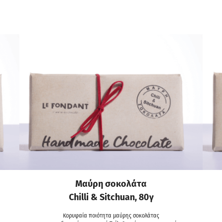
Mαύρη σοκολάτα
Chilli & Sitchuan, 80γ
Κορυφαία ποιότητα μαύρης σοκολάτας