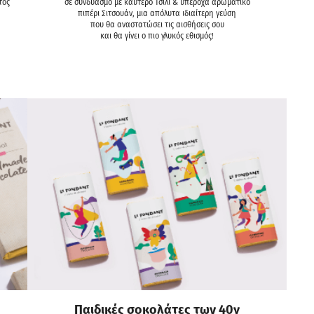
τος
σε συνδυασμό με καυτερό Τσίλι & υπέροχα αρωματικό
πιπέρι Σιτσουάν, μια απόλυτα ιδιαίτερη γεύση
που θα αναστατώσει τις αισθήσεις σου
και θα γίνει ο πιο γλυκός εθισμός!
Παιδικές σοκολάτες των 40γ